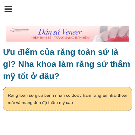
Ưu điểm của răng toàn sứ là
gì? Nha khoa làm răng sứ thẩm
mỹ tốt ở đâu?
Răng toàn sứ giúp bệnh nhân có được hàm răng ăn nhai thoải
mái và mang đến độ thẩm mỹ cao.