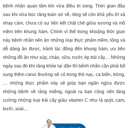
bệnh nhân quan tâm khi vừa điều trị xong. Thời gian đầu
sau khi vừa bọc răng toàn sứ về, răng sẽ còn khá yếu ớt và
nhạy cảm, chưa có sự liên kết chặt chẽ giữa xương và mô
mềm trên khung hàm. Chính vì thế trong khoảng thời gian
này bệnh nhân nên ăn những loại thực phẩm mềm, lỏng và
dễ dàng ăn được, tránh tác động đến khung hàm, ưu tiên
những đồ ăn như súp, cháo, sữa, nước ép trái cây… Những
ngày sau đó khi răng khỏe lại dần thì bệnh nhân cần phải bổ
sung thêm canxi thường sẽ có trong thịt nạc, ca biển, trứng,
… những thực phẩm này sẽ giúp bạn ngăn ngừa được
những bệnh về răng miệng, ngoài ra bạn cũng nên tăng
cường những loại trái cây giàu vitamin C như là quýt, cam,
bưởi, xoài…