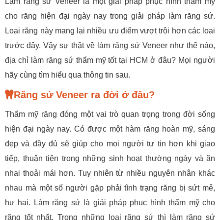
Làm răng sứ Veneer là một giải pháp phục hình thẩm mỹ
cho răng hiện đại ngày nay trong giải pháp làm răng sứ.
Loại răng này mang lại nhiều ưu điểm vượt trội hơn các loại
trước đây. Vậy sự thật về làm răng sứ Veneer như thế nào,
địa chỉ làm răng sứ thẩm mỹ tốt tại HCM ở đâu? Mọi người
hãy cùng tìm hiểu qua thông tin sau.
Răng sứ Veneer ra đời ở đâu?
Thẩm mỹ răng đóng một vai trò quan trọng trong đời sống
hiện đại ngày nay. Có được một hàm răng hoàn mỹ, sáng
đẹp và đầy đủ sẽ giúp cho mọi người tự tin hơn khi giao
tiếp, thuận tiện trong những sinh hoạt thường ngày và ăn
nhai thoải mái hơn. Tuy nhiên từ nhiều nguyên nhân khác
nhau mà một số người gặp phải tình trạng răng bị sứt mẻ,
hư hại. Làm răng sứ là giải pháp phục hình thẩm mỹ cho
răng tốt nhất. Trong những loại răng sứ thì làm răng sứ