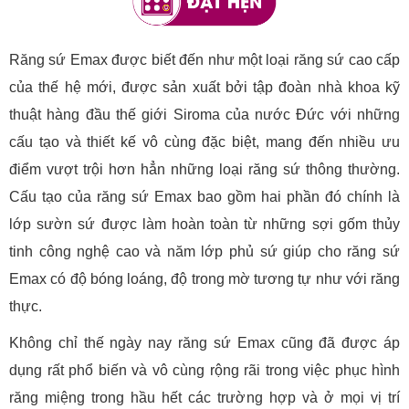
Răng sứ Emax được biết đến như một loại răng sứ cao cấp
của thế hệ mới, được sản xuất bởi tập đoàn nhà khoa kỹ
thuật hàng đầu thế giới Siroma của nước Đức với những
cấu tạo và thiết kế vô cùng đặc biệt, mang đến nhiều ưu
điểm vượt trội hơn hẳn những loại răng sứ thông thường.
Cấu tạo của răng sứ Emax bao gồm hai phần đó chính là
lớp sườn sứ được làm hoàn toàn từ những sợi gốm thủy
tinh công nghệ cao và năm lớp phủ sứ giúp cho răng sứ
Emax có độ bóng loáng, độ trong mờ tương tự như với răng
thực.
Không chỉ thế ngày nay răng sứ Emax cũng đã được áp
dụng rất phổ biến và vô cùng rộng rãi trong việc phục hình
răng miệng trong hầu hết các trường hợp và ở mọi vị trí