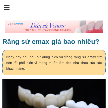
Răng sứ emax giá bao nhiêu?
Ngày này nhu cầu sử dụng dịch vụ trồng răng sứ emax trở
nên rất phổ biến vì mong muốn làm đẹp nha khoa của các
khách hàng.