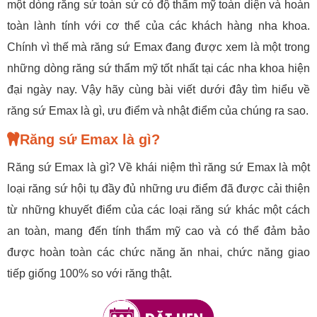
một dòng răng sứ toàn sứ có độ thẩm mỹ toàn diện và hoàn
toàn lành tính với cơ thể của các khách hàng nha khoa.
Chính vì thế mà răng sứ Emax đang được xem là một trong
những dòng răng sứ thẩm mỹ tốt nhất tại các nha khoa hiện
đại ngày nay. Vậy hãy cùng bài viết dưới đây tìm hiểu về
răng sứ Emax là gì, ưu điểm và nhật điểm của chúng ra sao.
Răng sứ Emax là gì?
Răng sứ Emax là gì? Về khái niệm thì răng sứ Emax là một
loại răng sứ hội tụ đầy đủ những ưu điểm đã được cải thiện
từ những khuyết điểm của các loại răng sứ khác một cách
an toàn, mang đến tính thẩm mỹ cao và có thể đảm bảo
được hoàn toàn các chức năng ăn nhai, chức năng giao
tiếp giống 100% so với răng thật.