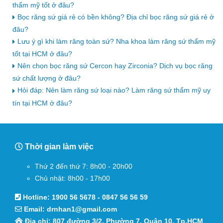
thẩm mỹ tốt ở đâu?
Bọc răng sứ giá rẻ có bền không? Địa chỉ bọc răng sứ giá rẻ ở
đâu?
Lưu ý gì khi làm răng toàn sứ? Nha khoa làm răng sứ thẩm mỹ
tốt tại HCM ở đâu?
Nên chọn bọc răng sứ Cercon hay Zirconia? Dịch vụ bọc răng
sứ chất lượng ở đâu?
Hỏi đáp: Nên làm răng sứ loại nào? Làm răng sứ thẩm mỹ uy
tín tại HCM ở đâu?
Thời gian làm việc
Thứ 2 đến thứ 7: 8h00 - 20h00
Chủ nhật: 8h00 - 17h00
Hotline:
1900 56 5678
-
0847 56 56 59
Email:
drnhan1@gmail.com
Địa chỉ: 807 đường 3/2, Phường 7, Quận 10, Tp.HCM