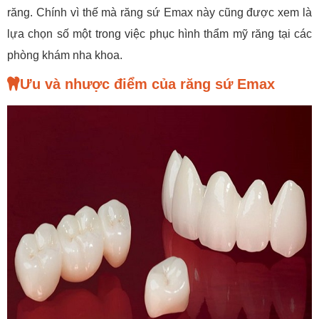
răng. Chính vì thế mà răng sứ Emax này cũng được xem là
lựa chọn số một trong việc phục hình thẩm mỹ răng tại các
phòng khám nha khoa.
Ưu và nhược điểm của răng sứ Emax