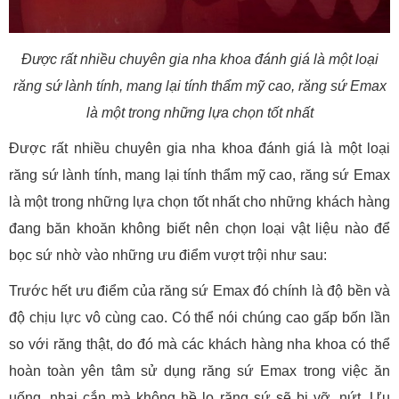
Được rất nhiều chuyên gia nha khoa đánh giá là một loại
răng sứ lành tính, mang lại tính thẩm mỹ cao, răng sứ Emax
là một trong những lựa chọn tốt nhất
Được rất nhiều chuyên gia nha khoa đánh giá là một loại
răng sứ lành tính, mang lại tính thẩm mỹ cao, răng sứ Emax
là một trong những lựa chọn tốt nhất cho những khách hàng
đang băn khoăn không biết nên chọn loại vật liệu nào để
bọc sứ nhờ vào những ưu điểm vượt trội như sau:
Trước hết ưu điểm của răng sứ Emax đó chính là độ bền và
độ chịu lực vô cùng cao. Có thể nói chúng cao gấp bốn lần
so với răng thật, do đó mà các khách hàng nha khoa có thể
hoàn toàn yên tâm sử dụng răng sứ Emax trong việc ăn
uống, nhai cắn mà không hề lo răng sứ sẽ bị vỡ, nứt. Ưu