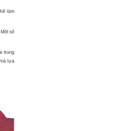
thể làm
 Một số
i trung
 mà lựa