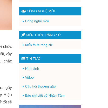
CÔNG NGHỆ MỚI
Công nghệ mới
KIẾN THỨC RĂNG SỨ
Kiến thức răng sứ
ới chức
ốt, vậy
TIN TỨC
u, chắc
Hình ảnh
Video
Câu hỏi thường gặp
ưa, gãy
y. Hiệu
Báo chí viết về Nhân Tâm
 tốt sẽ