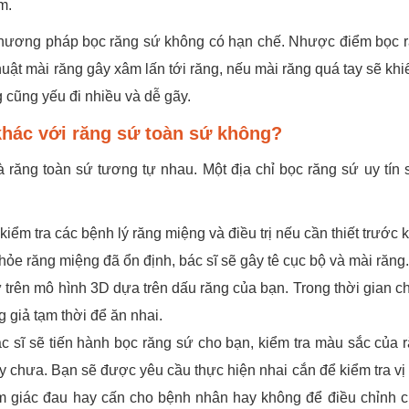
m.
phương pháp bọc răng sứ không có hạn chế. Nhược điểm bọc 
huật mài răng gây xâm lấn tới răng, nếu mài răng quá tay sẽ khi
 cũng yếu đi nhiều và dễ gãy.
 khác với răng sứ toàn sứ không?
 răng toàn sứ tương tự nhau. Một địa chỉ bọc răng sứ uy tín 
ểm tra các bệnh lý răng miệng và điều trị nếu cần thiết trước k
khỏe răng miệng đã ổn định, bác sĩ sẽ gây tê cục bộ và mài răng.
ứ trên mô hình 3D dựa trên dấu răng của bạn. Trong thời gian c
 giả tạm thời để ăn nhai.
c sĩ sẽ tiến hành bọc răng sứ cho bạn, kiểm tra màu sắc của 
 chưa. Bạn sẽ được yêu cầu thực hiện nhai cắn để kiểm tra vị t
m giác đau hay cấn cho bệnh nhân hay không để điều chỉnh 