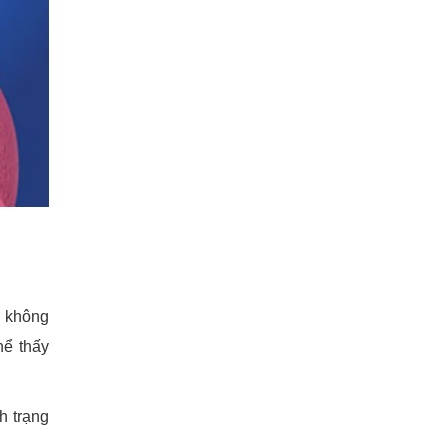
, không
hể thấy
h trạng