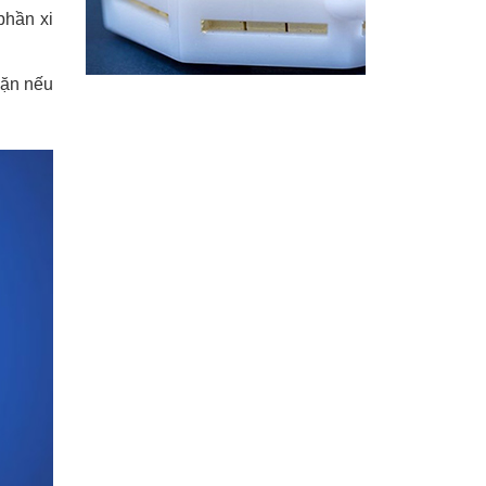
phần xi
dặn nếu