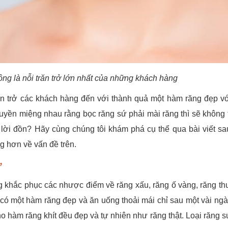
ông là nỗi trăn trở lớn nhất của những khách hàng
ản trở các khách hàng đến với thành quả một hàm răng đẹp v
yền miệng nhau rằng bọc răng sứ phải mài răng thì sẽ không t
ời đồn? Hãy cùng chúng tôi khám phá cụ thể qua bài viết sa
g hơn về vấn đề trên.
ứ
g khắc phục các nhược điểm về răng xấu, răng ố vàng, răng th
có một hàm răng đẹp và ăn uống thoải mái chỉ sau một vài ngà
hàm răng khít đều đẹp và tự nhiên như răng thật. Loại răng sứ