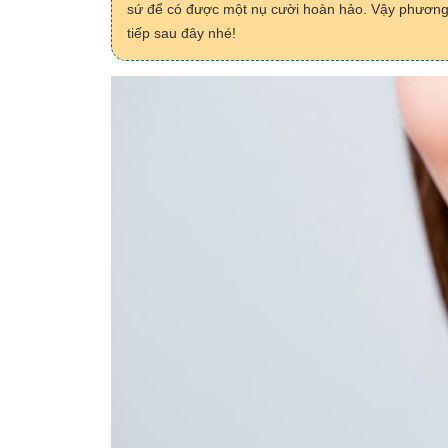
sứ để có được một nụ cười hoàn hảo. Vậy phương 
tiếp sau đây nhé!