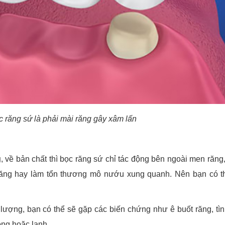
 răng sứ là phải mài răng gây xâm lấn
g
, về bản chất thì bọc răng sứ chỉ tác động bên ngoài men răng
răng hay làm tổn thương mô nướu xung quanh. Nên bạn có t
lượng, bạn có thể sẽ gặp các biến chứng như ê buốt răng, tìn
óng hoặc lạnh.