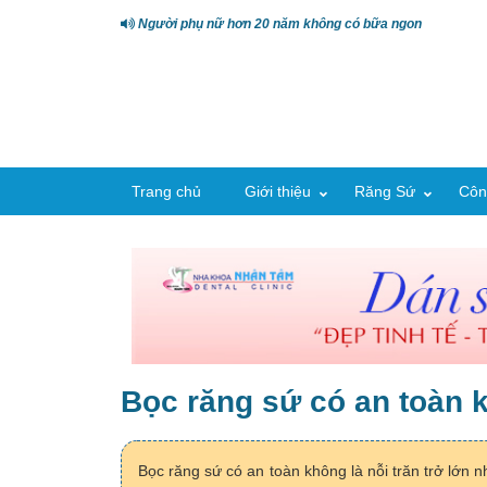
Người phụ nữ hơn 20 năm không có bữa ngon
Trang chủ
Giới thiệu
Răng Sứ
Côn
Bọc răng sứ có an toàn
Bọc răng sứ có an toàn không là nỗi trăn trở lớ