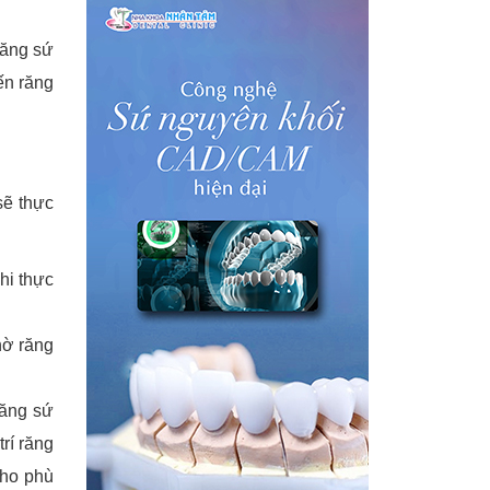
răng sứ
ến răng
sẽ thực
hi thực
hờ răng
răng sứ
rí răng
cho phù