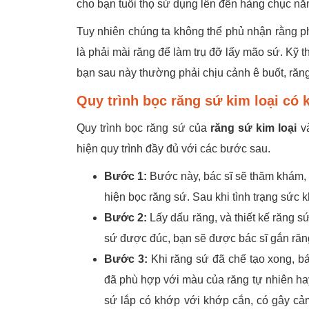
cho bạn tuổi thọ sử dụng lên đến hàng chục nă
Tuy nhiên chúng ta không thể phủ nhận rằng 
là phải mài răng để làm trụ đỡ lấy mão sứ. Kỹ t
bạn sau này thường phải chịu cảnh ê buốt, răng
Quy trình bọc răng sứ kim loại có
Quy trình bọc răng sứ của
răng sứ kim loại
và
hiện quy trình đầy đủ với các bước sau.
Bước 1:
Bước này, bác sĩ sẽ thăm khám, ki
hiện bọc răng sứ. Sau khi tình trạng sức 
Bước 2:
Lấy dấu răng, và thiết kế răng s
sứ được đúc, bạn sẽ được bác sĩ gắn răng
Bước 3:
Khi răng sứ đã chế tạo xong, bá
đã phù hợp với màu của răng tự nhiên hay
sứ lắp có khớp với khớp cắn, có gây cả