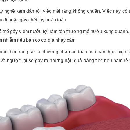
ay nghề kém dẫn tới việc mài răng không chuẩn. Việc này có 
u đi hoặc gây chết tủy hoàn toàn.
ó thể gây viêm nướu lợi làm tổn thương mô nướu xung quanh.
êm nhiễm nếu bạn có cơ địa nhạy cảm.
 luận, bọc răng sứ là phương pháp an toàn nếu bạn thực hiện tạ
ề, và ngược lại sẽ gây ra những hậu quả đáng tiếc nếu ham rẻ