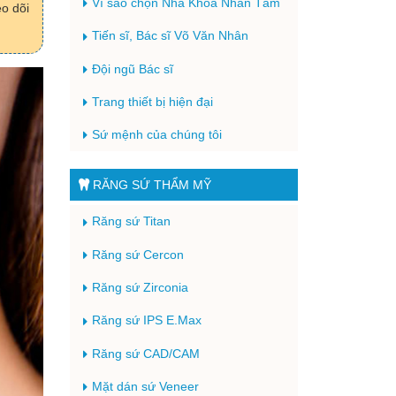
Vì sao chọn Nha Khoa Nhân Tâm
o dõi
Tiến sĩ, Bác sĩ Võ Văn Nhân
Đội ngũ Bác sĩ
Trang thiết bị hiện đại
Sứ mệnh của chúng tôi
RĂNG SỨ THẨM MỸ
Răng sứ Titan
Răng sứ Cercon
Răng sứ Zirconia
Răng sứ IPS E.Max
Răng sứ CAD/CAM
Mặt dán sứ Veneer