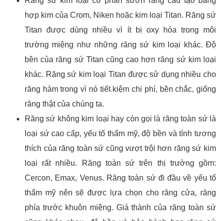
Răng sứ kim loại có phần sườn răng cấu tạo bằng
hợp kim của Crom, Niken hoặc kim loại Titan. Răng sứ
Titan được dùng nhiều vì ít bị oxy hóa trong môi
trường miệng như những răng sứ kim loại khác. Độ
bền của răng sứ Titan cũng cao hơn răng sứ kim loại
khác. Răng sứ kim loại Titan được sử dụng nhiều cho
răng hàm trong vì nó tiết kiệm chi phí, bền chắc, giống
răng thật của chúng ta.
Răng sứ không kim loại hay còn gọi là răng toàn sứ là
loại sứ cao cấp, yếu tố thẩm mỹ, độ bền và tính tương
thích của răng toàn sứ cũng vượt trội hơn răng sứ kim
loại rất nhiều. Răng toàn sứ trên thị trường gồm:
Cercon, Emax, Venus. Răng toàn sứ đi đầu về yếu tố
thẩm mỹ nên sẽ được lựa chọn cho răng cửa, răng
phía trước khuôn miệng. Giá thành của răng toàn sứ