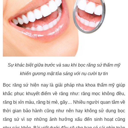
Sự khác biệt giữa trước và sau khi bọc răng sứ thẩm mỹ
khiến gương mặt tỏa sáng với nụ cười tự tin
Bọc răng sứ hiện nay là giải pháp nha khoa thẩm mỹ giúp
khắc phục khuyết điểm về răng như: răng mọc không đều,
răng bị xỉn màu, răng bị mẻ, gãy… Nhiều người quan tâm về
thời gian bảo hành cũng như nên hay không sử dụng bọc
răng sứ vì sợ những ảnh hưởng xấu đến sinh hoạt cũng
như sức khỏe. Bài viết dưới đây sẽ cho bạn có cái nhìn toàn